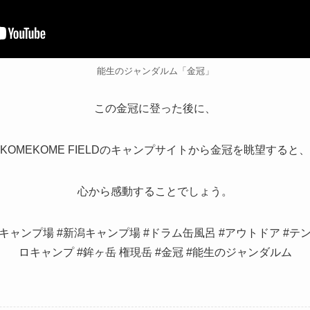
能生のジャンダルム「金冠」
この金冠に登った後に、
KOMEKOME FIELDのキャンプサイトから金冠を眺望すると、
心から感動することでしょう。
糸魚川キャンプ場 #新潟キャンプ場 #ドラム缶風呂 #アウトドア #テ
ロキャンプ #鉾ヶ岳 権現岳 #金冠 #能生のジャンダルム